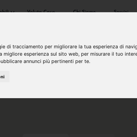
bili
Valuta Casa
Chi Siamo
Servizi
gie di tracciamento per migliorare la tua esperienza di navi
na migliore esperienza sul sito web
,
per misurare il tuo inter
ubblicare annunci più pertinenti per te
.
oni