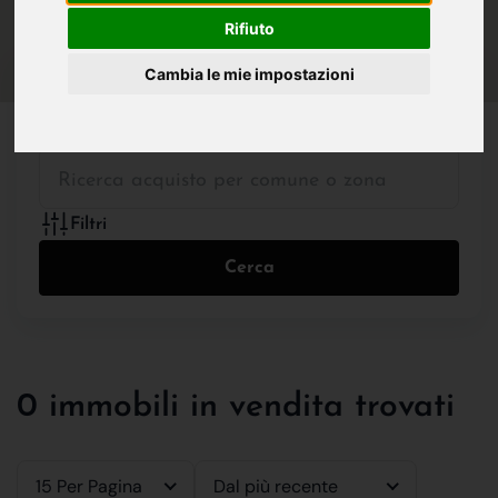
IN VENDITA
IN AFFITTO
Rifiuto
Cambia le mie impostazioni
Tutte le Tipologie
Filtri
Cerca
0 immobili in vendita trovati
15 Per Pagina
Dal più recente