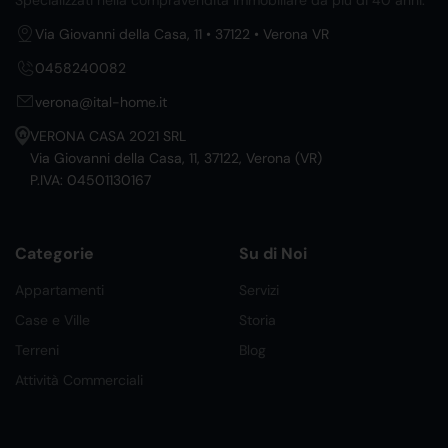
Specializzati nella compravendita immobiliare da più di 40 anni.
Via Giovanni della Casa, 11 • 37122 • Verona VR
0458240082
verona@ital-home.it
VERONA CASA 2021 SRL
Via Giovanni della Casa, 11, 37122, Verona (VR)
P.IVA: 04501130167
Categorie
Su di Noi
Appartamenti
Servizi
Case e Ville
Storia
Terreni
Blog
Attività Commerciali