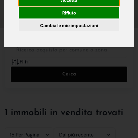
Accetto
IN VENDITA
IN AFFITTO
Rifiuto
Cambia le mie impostazioni
Tutte le Tipologie
Filtri
Cerca
1 immobili in vendita trovati
15 Per Pagina
Dal più recente