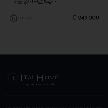
45m
2
2
1
Singolo
€ 249.000
PBD249