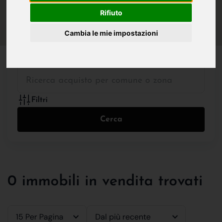
IN VENDITA
IN AFFITTO
Rifiuto
Cambia le mie impostazioni
Tutte le Tipologie
Filtri
Cerca
0 immobili in vendita trovati
15 Per Pagina
Dal più recente