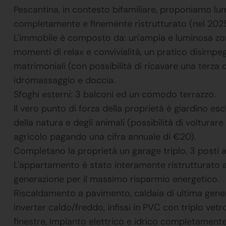
Pescantina, in contesto bifamiliare, proponiamo lu
completamente e finemente ristrutturato (nel 2025
L'immobile è composto da: un'ampia e luminosa zon
momenti di relax e convivialità, un pratico disim
matrimoniali (con possibilità di ricavare una terza
idromassaggio e doccia.
Sfoghi esterni: 3 balconi ed un comodo terrazzo.
Il vero punto di forza della proprietà è giardino es
della natura e degli animali (possibilità di volturare 
agricolo pagando una cifra annuale di €20).
Completano la proprietà un garage triplo, 3 posti 
L'appartamento è stato interamente ristrutturato a 
generazione per il massimo risparmio energetico.
Riscaldamento a pavimento, caldaia di ultima gene
inverter caldo/freddo, infissi in PVC con triplo vetr
finestre, impianto elettrico e idrico completamente 