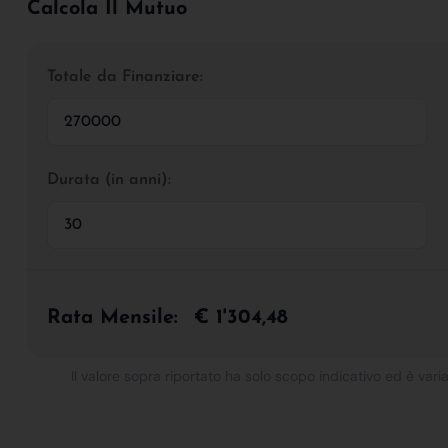
Calcola Il Mutuo
Totale da Finanziare:
Durata (in anni):
Rata Mensile:
€ 1'304,48
Il valore sopra riportato ha solo scopo indicativo ed è varia