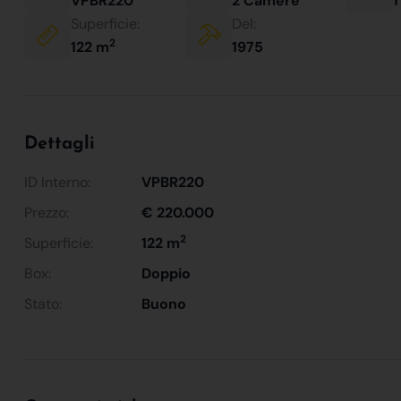
VPBR220
2 Camere
1
Superficie:
Del:
2
122 m
1975
Dettagli
ID Interno:
VPBR220
Prezzo:
€ 220.000
2
Superficie:
122 m
Box:
Doppio
Stato:
Buono