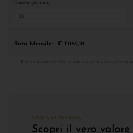
Durata (in anni):
Rata Mensile:
€ 1'062,91
Il valore sopra riportato ha solo scopo indicativo ed è varia
VALUTA LA TUA CASA
Scopri il vero valore