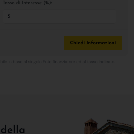
Tasso di Interesse (%):
Chiedi Informazioni
bile in base al singolo Ente finanziatore ed al tasso indicato.
 della