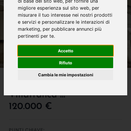
di base del sito web
,
per fornire una
migliore esperienza sul sito web
,
per
misurare il tuo interesse nei nostri prodotti
e servizi e personalizzare le interazioni di
marketing
,
per pubblicare annunci più
pertinenti per te
.
Accetto
Rifiuto
IN VENDITA
Cambia le mie impostazioni
Piccolo Trilocale Vicino
Villafranca !!!
120.000 €
PUNTI CHIAVE: