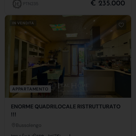
€ 235.000
PTN235
IN VENDITA
APPARTAMENTO
ENORME QUADRILOCALE RISTRUTTURATO
!!!
Bussolengo
2