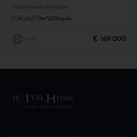
Castelnuovo del Garda
75m
2
3
1
Singolo
€ 169.000
TFC170
Specializzati nella compravendita immobiliare da più di 40 anni.