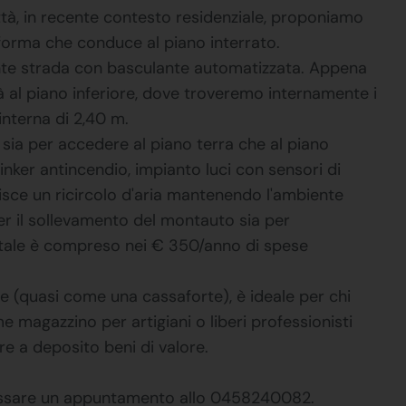
ttà, in recente contesto residenziale, proponiamo
aforma che conduce al piano interrato.
onte strada con basculante automatizzata. Appena
à al piano inferiore, dove troveremo internamente i
interna di 2,40 m.
sia per accedere al piano terra che al piano
linker antincendio, impianto luci con sensori di
isce un ricircolo d'aria mantenendo l'ambiente
per il sollevamento del montauto sia per
otale è compreso nei € 350/anno di spese
ne (quasi come una cassaforte), è ideale per chi
e magazzino per artigiani o liberi professionisti
ere a deposito beni di valore.
fissare un appuntamento allo 0458240082.