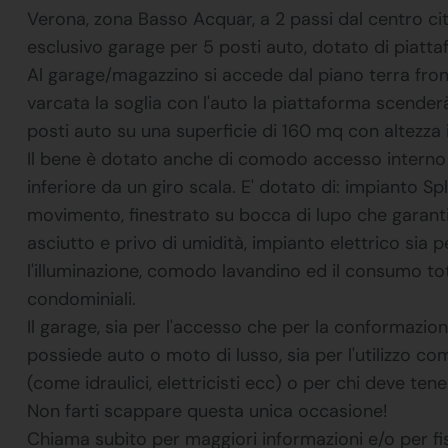
Verona, zona Basso Acquar, a 2 passi dal centro ci
esclusivo garage per 5 posti auto, dotato di piatt
Al garage/magazzino si accede dal piano terra fr
varcata la soglia con l'auto la piattaforma scender
posti auto su una superficie di 160 mq con altezza 
Il bene è dotato anche di comodo accesso interno 
inferiore da un giro scala. E' dotato di: impianto Sp
movimento, finestrato su bocca di lupo che garant
asciutto e privo di umidità, impianto elettrico sia 
l'illuminazione, comodo lavandino ed il consumo t
condominiali.
Il garage, sia per l'accesso che per la conformazio
possiede auto o moto di lusso, sia per l'utilizzo com
(come idraulici, elettricisti ecc) o per chi deve ten
Non farti scappare questa unica occasione!
Chiama subito per maggiori informazioni e/o per 