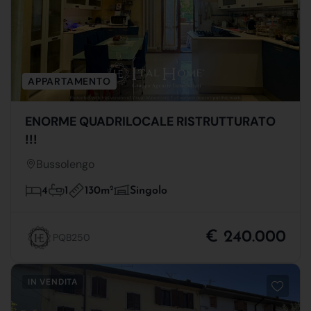
APPARTAMENTO
ENORME QUADRILOCALE RISTRUTTURATO
!!!
Bussolengo
130m
2
4
1
Singolo
€ 240.000
PQB250
IN VENDITA