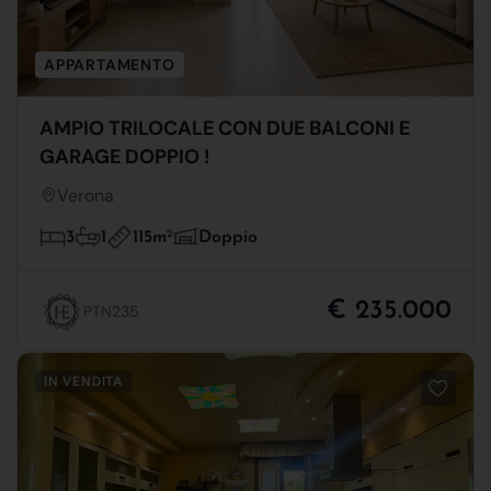
APPARTAMENTO
AMPIO TRILOCALE CON DUE BALCONI E
GARAGE DOPPIO !
Verona
115m
2
3
1
Doppio
€ 235.000
PTN235
IN VENDITA