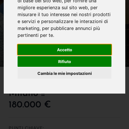
di base del sito web
,
per fornire una
migliore esperienza sul sito web
,
per
misurare il tuo interesse nei nostri prodotti
e servizi e personalizzare le interazioni di
marketing
,
per pubblicare annunci più
pertinenti per te
.
Accetto
Rifiuto
IN VENDITA
Cambia le mie impostazioni
Super Occasione In Borgo
Milano !!
180.000 €
PUNTI CHIAVE: