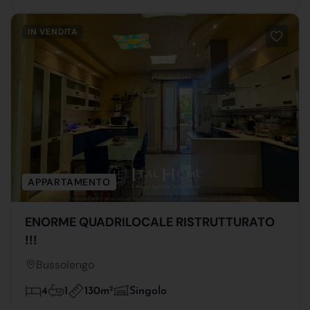
IN VENDITA
APPARTAMENTO
ENORME QUADRILOCALE RISTRUTTURATO
!!!
Bussolengo
130m
2
4
1
Singolo