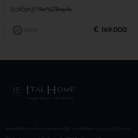
75m
2
3
1
Singolo
€ 169.000
TFC170
Specializzati nella compravendita immobiliare da più di 40 anni.