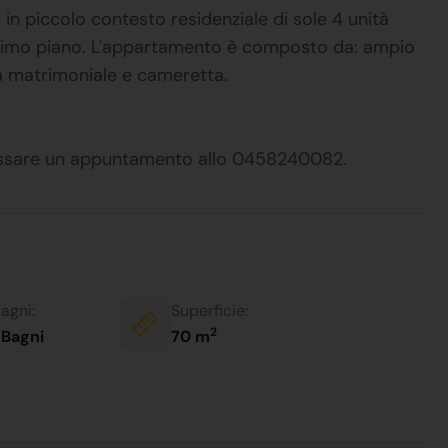
 in piccolo contesto residenziale di sole 4 unità
 ultimo piano. L'appartamento è composto da: ampio
a matrimoniale e cameretta.
fissare un appuntamento allo 0458240082.
agni:
Superficie:
2
 Bagni
70 m