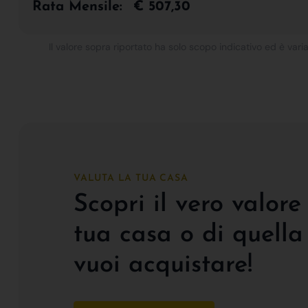
Rata Mensile:
€ 507,30
Il valore sopra riportato ha solo scopo indicativo ed è varia
VALUTA LA TUA CASA
Scopri il vero valore
tua casa o di quella
vuoi acquistare!