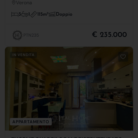
Verona
115m
2
3
1
Doppio
€ 235.000
PTN235
IN VENDITA
APPARTAMENTO