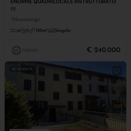
ENORME QUADRILOCALE RISTRUTTURATO
!!!
Bussolengo
130m
2
4
1
Singolo
€ 240.000
PQB250
IN VENDITA