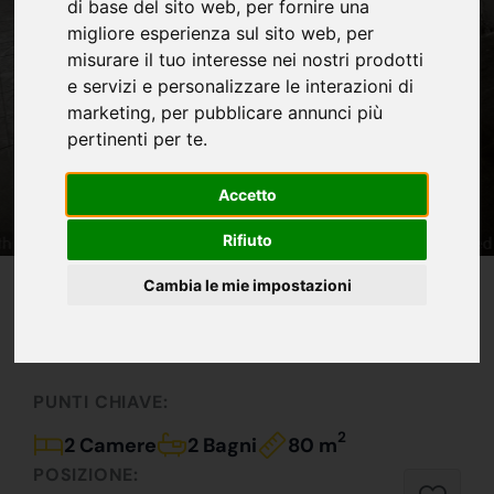
di base del sito web
,
per fornire una
migliore esperienza sul sito web
,
per
misurare il tuo interesse nei nostri prodotti
e servizi e personalizzare le interazioni di
marketing
,
per pubblicare annunci più
pertinenti per te
.
Accetto
Rifiuto
IN VENDITA
Cambia le mie impostazioni
73.000 €
Imperdibile !!!
PUNTI CHIAVE:
2
2 Camere
2 Bagni
80 m
POSIZIONE: