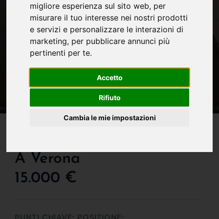
migliore esperienza sul sito web
,
per
misurare il tuo interesse nei nostri prodotti
e servizi e personalizzare le interazioni di
marketing
,
per pubblicare annunci più
pertinenti per te
.
Accetto
Rifiuto
Cambia le mie impostazioni
IN VENDITA
Box O Garage In Vendita
A Verona
15.000 €
PUNTI CHIAVE:
POSIZIONE: