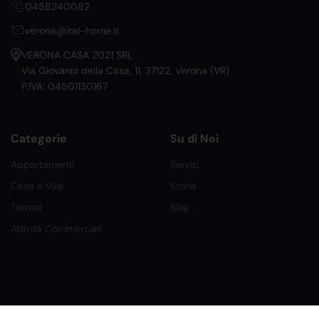
0458240082
verona@ital-home.it
VERONA CASA 2021 SRL
Via Giovanni della Casa, 11, 37122, Verona (VR)
P.IVA: 04501130167
Categorie
Su di Noi
Appartamenti
Servizi
Case e Ville
Storia
Terreni
Blog
Attività Commerciali
©2026 Ital Home Network Srl. Tutti i Diritti Riservati.