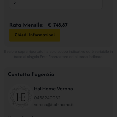
Rata Mensile:
€ 748,87
Chiedi Informazioni
Il valore sopra riportato ha solo scopo indicativo ed è variabile in
base al singolo Ente finanziatore ed al tasso indicato.
Contatta l'agenzia
Ital Home Verona
0458240082
verona@ital-home.it