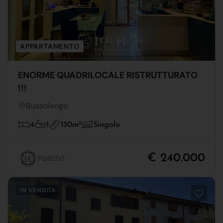
APPARTAMENTO
ENORME QUADRILOCALE RISTRUTTURATO
!!!
Bussolengo
130m
2
4
1
Singolo
€ 240.000
PQB250
IN VENDITA