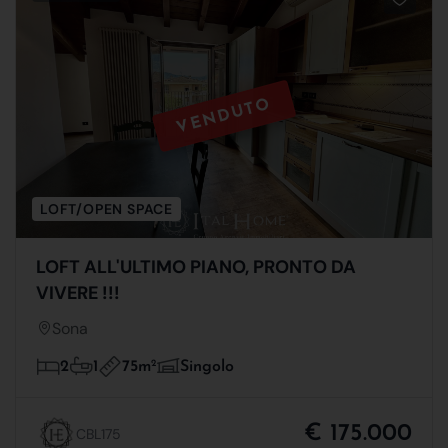
VENDUTO
LOFT/OPEN SPACE
LOFT ALL'ULTIMO PIANO, PRONTO DA
VIVERE !!!
Sona
75m
2
2
1
Singolo
€ 175.000
CBL175