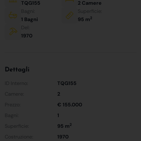
TQG155
2 Camere
Bagni:
Superficie:
2
1 Bagni
95 m
Del:
1970
Dettagli
ID Interno:
TQG155
Camere:
2
Prezzo:
€ 155.000
Bagni:
1
2
Superficie:
95 m
Costruzione:
1970