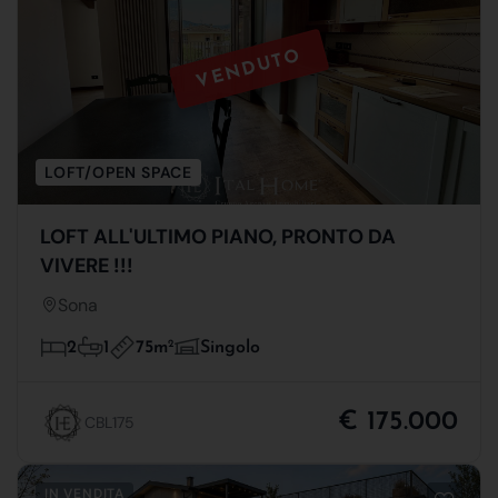
VENDUTO
LOFT/OPEN SPACE
LOFT ALL'ULTIMO PIANO, PRONTO DA
VIVERE !!!
Sona
75m
2
2
1
Singolo
€ 175.000
CBL175
IN VENDITA