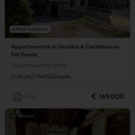
APPARTAMENTO
Appartamento In Vendita A Castelnuovo
Del Garda
Castelnuovo del Garda
75m
2
3
1
Singolo
€ 169.000
TFC170
IN VENDITA