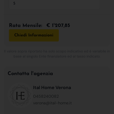
Rata Mensile:
€ 1'207,85
Chiedi Informazioni
Il valore sopra riportato ha solo scopo indicativo ed è variabile in
base al singolo Ente finanziatore ed al tasso indicato.
Contatta l'agenzia
Ital Home Verona
0458240082
verona@ital-home.it