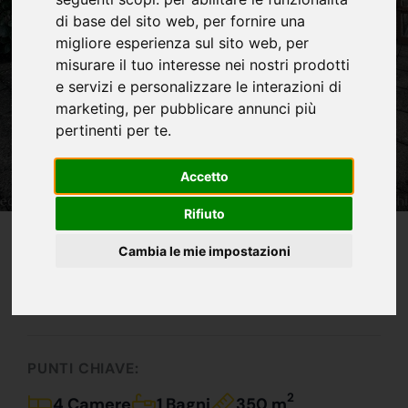
di base del sito web
,
per fornire una
migliore esperienza sul sito web
,
per
misurare il tuo interesse nei nostri prodotti
e servizi e personalizzare le interazioni di
marketing
,
per pubblicare annunci più
pertinenti per te
.
Accetto
Rifiuto
IN VENDITA
Cambia le mie impostazioni
La Villa Che Aspettavi !!!
470.000 €
PUNTI CHIAVE:
2
4 Camere
1 Bagni
350 m