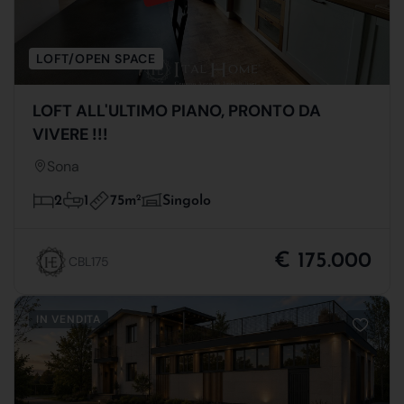
LOFT/OPEN SPACE
LOFT ALL'ULTIMO PIANO, PRONTO DA
VIVERE !!!
Sona
75m
2
2
1
Singolo
€ 175.000
CBL175
IN VENDITA