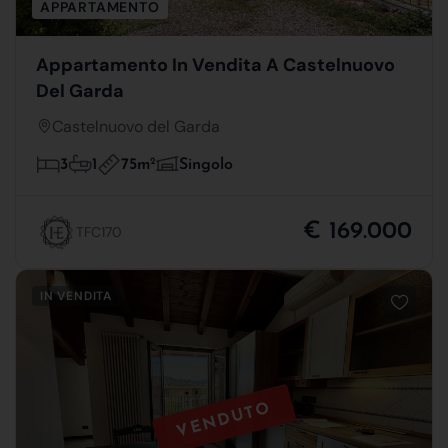
APPARTAMENTO
Appartamento In Vendita A Castelnuovo
Del Garda
Castelnuovo del Garda
75m
2
3
1
Singolo
€ 169.000
TFC170
IN VENDITA
VENDUTO