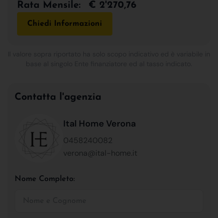
Rata Mensile:
€ 2'270,76
Chiedi Informazioni
Il valore sopra riportato ha solo scopo indicativo ed è variabile in
base al singolo Ente finanziatore ed al tasso indicato.
Contatta l'agenzia
Ital Home Verona
0458240082
verona@ital-home.it
Nome Completo: