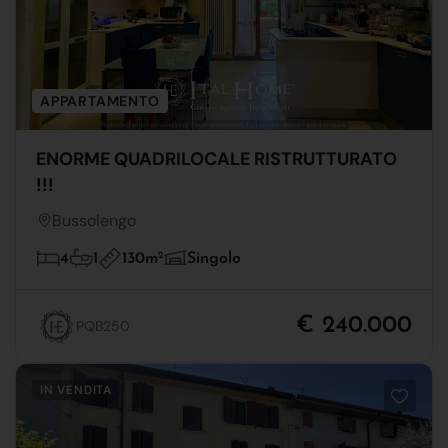
APPARTAMENTO
ENORME QUADRILOCALE RISTRUTTURATO
!!!
Bussolengo
130m
2
4
1
Singolo
€ 240.000
PQB250
IN VENDITA