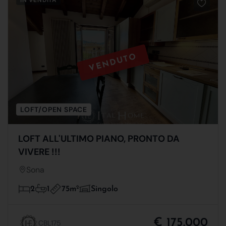
VENDUTO
LOFT/OPEN SPACE
LOFT ALL'ULTIMO PIANO, PRONTO DA
VIVERE !!!
Sona
75m
2
2
1
Singolo
€ 175.000
CBL175