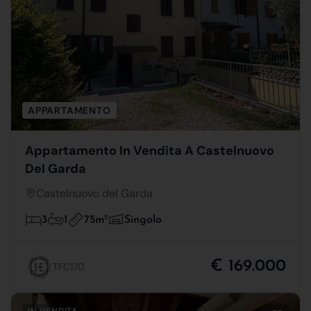
APPARTAMENTO
Appartamento In Vendita A Castelnuovo
Del Garda
Castelnuovo del Garda
75m
2
3
1
Singolo
€ 169.000
TFC170
IN VENDITA