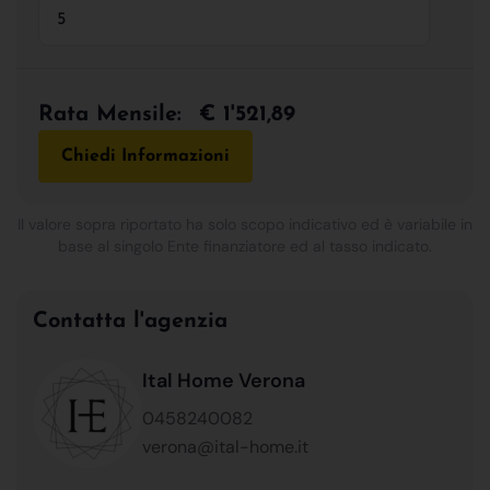
Rata Mensile:
€ 1'521,89
Chiedi Informazioni
Il valore sopra riportato ha solo scopo indicativo ed è variabile in
base al singolo Ente finanziatore ed al tasso indicato.
Contatta l'agenzia
Ital Home Verona
0458240082
verona@ital-home.it