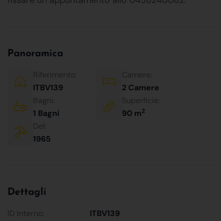
Panoramica
Riferimento:
Camere:
ITBV139
2 Camere
Bagni:
Superficie:
2
1 Bagni
90 m
Del:
1965
Dettagli
ID Interno:
ITBV139