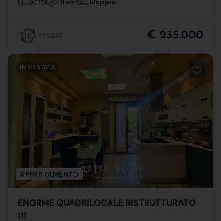
115m
2
3
1
Doppio
€ 235.000
PTN235
IN VENDITA
APPARTAMENTO
ENORME QUADRILOCALE RISTRUTTURATO
!!!