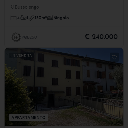
Bussolengo
130m
2
4
1
Singolo
€ 240.000
PQB250
IN VENDITA
APPARTAMENTO