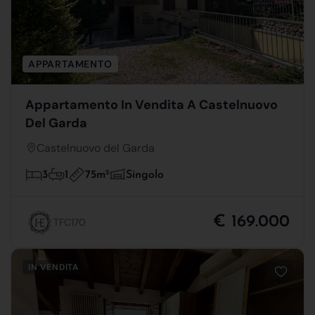
APPARTAMENTO
Appartamento In Vendita A Castelnuovo
Del Garda
Castelnuovo del Garda
75m
2
3
1
Singolo
€ 169.000
TFC170
IN VENDITA