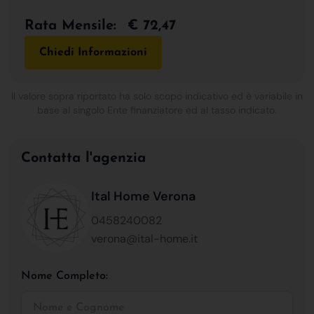
Rata Mensile:
€ 72,47
Chiedi Informazioni
Il valore sopra riportato ha solo scopo indicativo ed è variabile in
base al singolo Ente finanziatore ed al tasso indicato.
Contatta l'agenzia
Ital Home Verona
0458240082
verona@ital-home.it
Nome Completo: