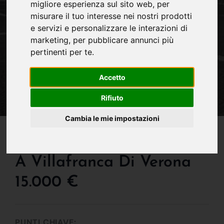
migliore esperienza sul sito web
,
per
misurare il tuo interesse nei nostri prodotti
e servizi e personalizzare le interazioni di
marketing
,
per pubblicare annunci più
pertinenti per te
.
Accetto
Rifiuto
Cambia le mie impostazioni
IN VENDITA
Box O Garage In Vendita
A Villafranca Di Verona
15.000 €
PUNTI CHIAVE: