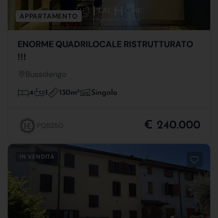
APPARTAMENTO
ENORME QUADRILOCALE RISTRUTTURATO
!!!
Bussolengo
130m
2
4
1
Singolo
€ 240.000
PQB250
IN VENDITA