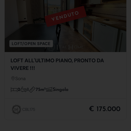
VENDUTO
LOFT/OPEN SPACE
LOFT ALL'ULTIMO PIANO, PRONTO DA
VIVERE !!!
Sona
75m
2
2
1
Singolo
€ 175.000
CBL175