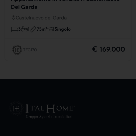
Del Garda
Castelnuovo del Garda
75m
2
3
1
Singolo
€ 169.000
TFC170