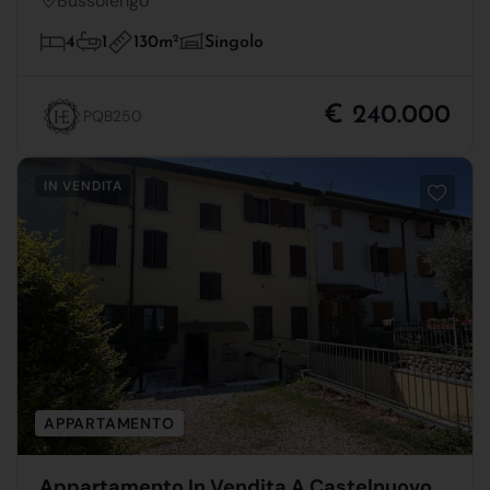
Bussolengo
130m
2
4
1
Singolo
€ 240.000
PQB250
IN VENDITA
APPARTAMENTO
Appartamento In Vendita A Castelnuovo