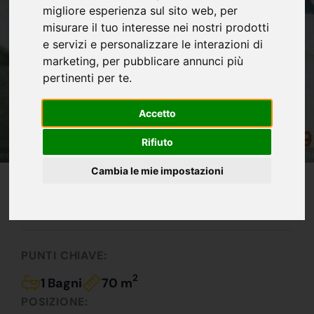
migliore esperienza sul sito web
,
per
misurare il tuo interesse nei nostri prodotti
e servizi e personalizzare le interazioni di
marketing
,
per pubblicare annunci più
pertinenti per te
.
Accetto
Rifiuto
Cambia le mie impostazioni
IN VENDITA
110.000 €
Imperdibile !!!
PUNTI CHIAVE:
2
1 Bagni
70 m
POSIZIONE: