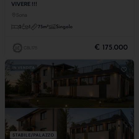
VIVERE !!!
Sona
75m
2
2
1
Singolo
€ 175.000
CBL175
IN VENDITA
STABILE/PALAZZO