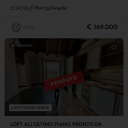
75m
2
3
1
Singolo
€ 169.000
TFC170
IN VENDITA
VENDUTO
LOFT/OPEN SPACE
LOFT ALL'ULTIMO PIANO, PRONTO DA