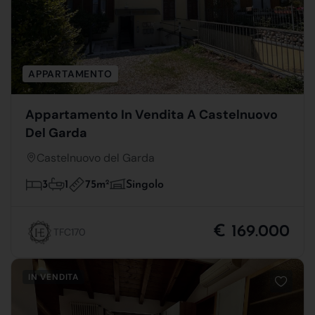
APPARTAMENTO
Appartamento In Vendita A Castelnuovo
Del Garda
Castelnuovo del Garda
75m
2
3
1
Singolo
€ 169.000
TFC170
IN VENDITA