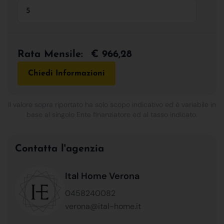
Rata Mensile:
€ 966,28
Chiedi Informazioni
Il valore sopra riportato ha solo scopo indicativo ed è variabile in
base al singolo Ente finanziatore ed al tasso indicato.
Contatta l'agenzia
Ital Home Verona
0458240082
verona@ital-home.it