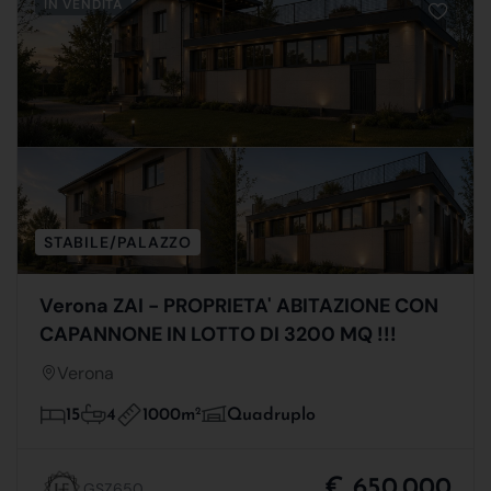
IN VENDITA
STABILE/PALAZZO
Verona ZAI - PROPRIETA' ABITAZIONE CON
CAPANNONE IN LOTTO DI 3200 MQ !!!
Verona
1000m
2
15
4
Quadruplo
€ 650.000
GSZ650