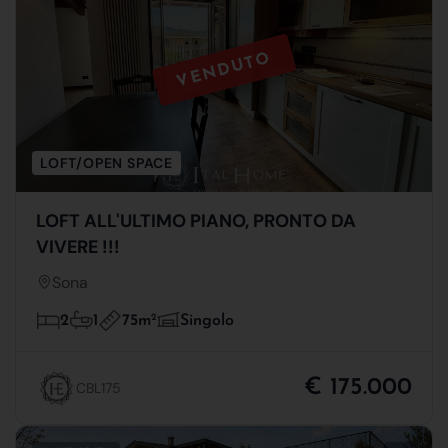
VENDUTO
LOFT/OPEN SPACE
LOFT ALL'ULTIMO PIANO, PRONTO DA
VIVERE !!!
Sona
75m
2
2
1
Singolo
€ 175.000
CBL175