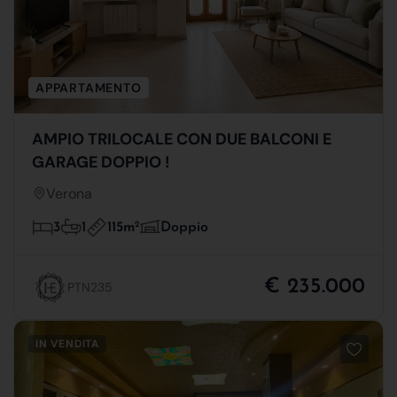
APPARTAMENTO
AMPIO TRILOCALE CON DUE BALCONI E
GARAGE DOPPIO !
Verona
115m
2
3
1
Doppio
€ 235.000
PTN235
IN VENDITA