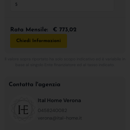
Rata Mensile:
€ 773,02
Chiedi Informazioni
Il valore sopra riportato ha solo scopo indicativo ed è variabile in
base al singolo Ente finanziatore ed al tasso indicato.
Contatta l'agenzia
Ital Home Verona
0458240082
verona@ital-home.it