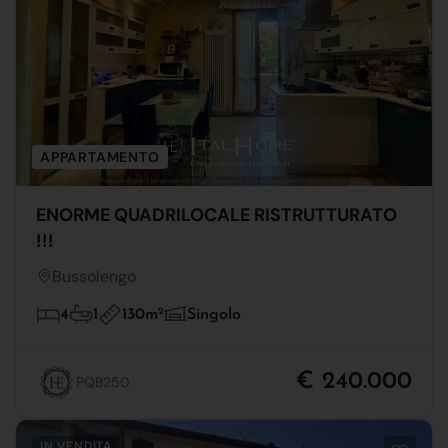
APPARTAMENTO
ENORME QUADRILOCALE RISTRUTTURATO
!!!
Bussolengo
130m
2
4
1
Singolo
€ 240.000
PQB250
IN VENDITA