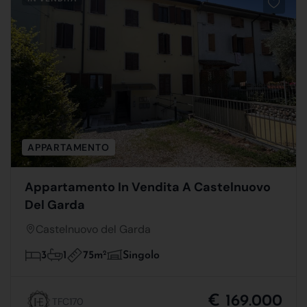
APPARTAMENTO
Appartamento In Vendita A Castelnuovo
Del Garda
Castelnuovo del Garda
75m
2
3
1
Singolo
€ 169.000
TFC170