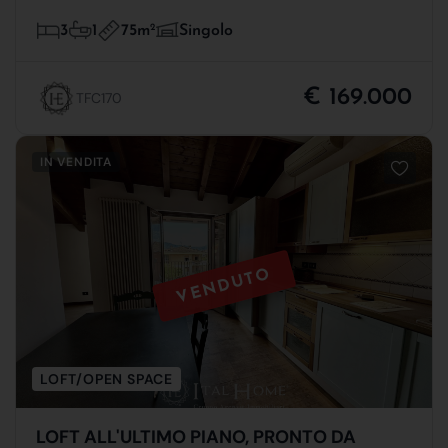
75m
2
3
1
Singolo
€ 169.000
TFC170
IN VENDITA
VENDUTO
LOFT/OPEN SPACE
LOFT ALL'ULTIMO PIANO, PRONTO DA