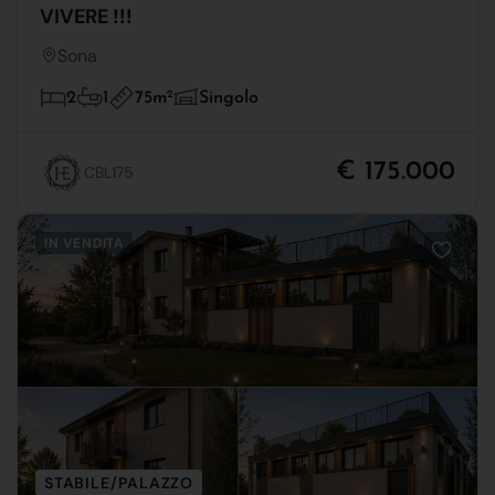
VIVERE !!!
Sona
75m
2
2
1
Singolo
€ 175.000
CBL175
IN VENDITA
STABILE/PALAZZO