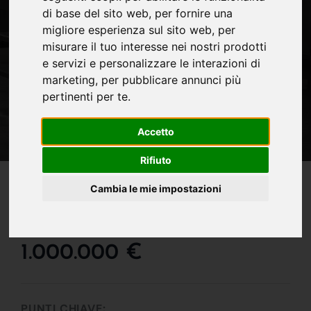
di base del sito web
,
per fornire una
migliore esperienza sul sito web
,
per
misurare il tuo interesse nei nostri prodotti
e servizi e personalizzare le interazioni di
marketing
,
per pubblicare annunci più
pertinenti per te
.
Accetto
Rifiuto
IN VENDITA
Cambia le mie impostazioni
Una Dimora Unica Nel
Centro Di Verona !!!
1.000.000 €
PUNTI CHIAVE: