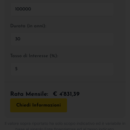
Durata (in anni):
Tasso di Interesse (%):
Rata Mensile:
€ 4'831,39
Chiedi Informazioni
Il valore sopra riportato ha solo scopo indicativo ed è variabile in
base al singolo Ente finanziatore ed al tasso indicato.