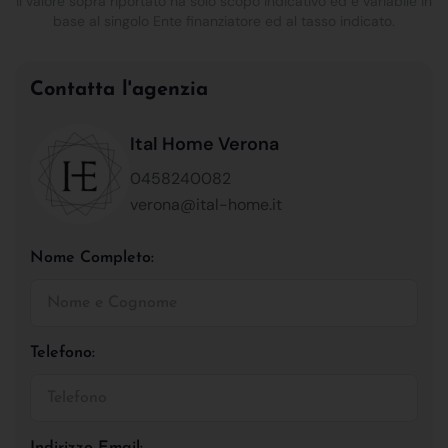
Il valore sopra riportato ha solo scopo indicativo ed è variabile in
base al singolo Ente finanziatore ed al tasso indicato.
Contatta l'agenzia
Ital Home Verona
0458240082
verona@ital-home.it
Nome Completo:
Telefono:
Indirizzo Email: