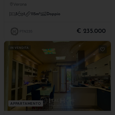
Verona
115m
2
3
1
Doppio
€ 235.000
PTN235
IN VENDITA
APPARTAMENTO