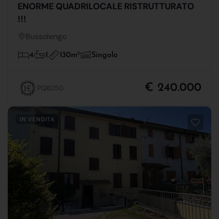
ENORME QUADRILOCALE RISTRUTTURATO
!!!
Bussolengo
130m
2
4
1
Singolo
€ 240.000
PQB250
IN VENDITA