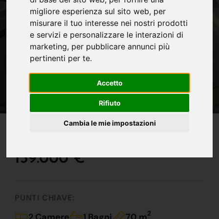
migliore esperienza sul sito web
,
per
misurare il tuo interesse nei nostri prodotti
e servizi e personalizzare le interazioni di
marketing
,
per pubblicare annunci più
pertinenti per te
.
Accetto
Rifiuto
IN VENDITA
Cambia le mie impostazioni
Pronto Da Abitare !!!
139.000 €
PUNTI CHIAVE:
2
2 Camere
1 Bagni
70 m