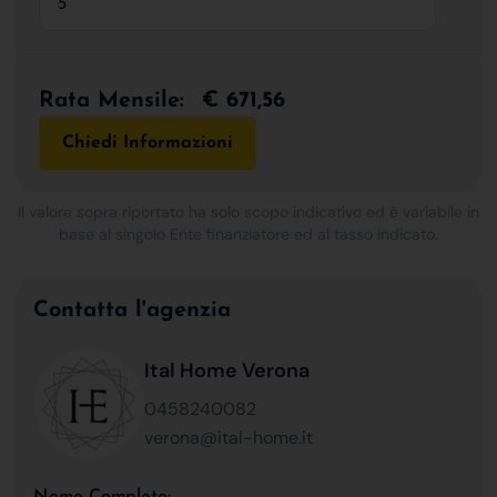
Rata Mensile:
€ 671,56
Chiedi Informazioni
Il valore sopra riportato ha solo scopo indicativo ed è variabile in
base al singolo Ente finanziatore ed al tasso indicato.
Contatta l'agenzia
Ital Home Verona
0458240082
verona@ital-home.it
Nome Completo: