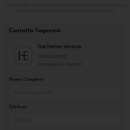
Il valore sopra riportato ha solo scopo indicativo ed è variabile in
base al singolo Ente finanziatore ed al tasso indicato.
Contatta l'agenzia
Ital Home Verona
0458240082
verona@ital-home.it
Nome Completo:
Telefono: