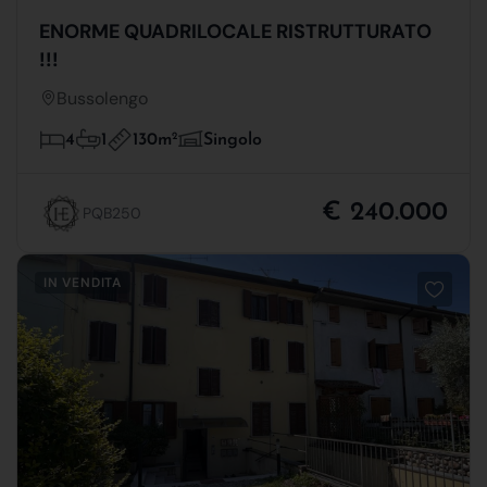
ENORME QUADRILOCALE RISTRUTTURATO
!!!
Bussolengo
130m
2
4
1
Singolo
€ 240.000
PQB250
IN VENDITA