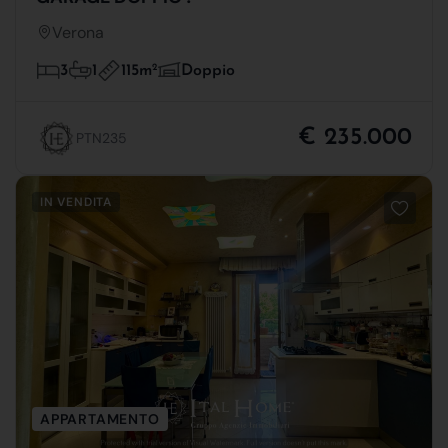
Verona
115m
2
3
1
Doppio
€ 235.000
PTN235
IN VENDITA
APPARTAMENTO