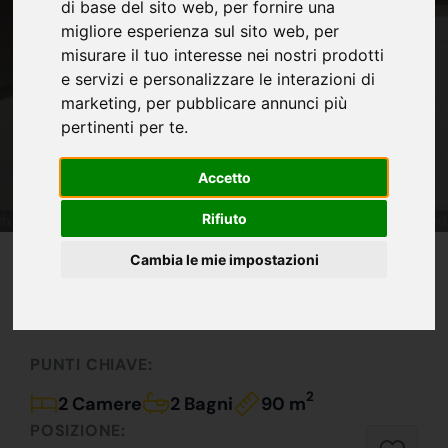
di base del sito web
,
per fornire una
migliore esperienza sul sito web
,
per
misurare il tuo interesse nei nostri prodotti
e servizi e personalizzare le interazioni di
marketing
,
per pubblicare annunci più
pertinenti per te
.
Accetto
Rifiuto
IN VENDITA
Cambia le mie impostazioni
209.000 €
Introvabile !!!
PUNTI CHIAVE:
2
2 Camere
2 Bagni
90 m
POSIZIONE: