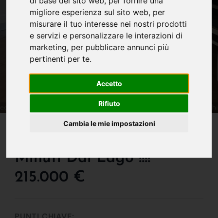
di base del sito web
,
per fornire una
migliore esperienza sul sito web
,
per
misurare il tuo interesse nei nostri prodotti
e servizi e personalizzare le interazioni di
marketing
,
per pubblicare annunci più
pertinenti per te
.
Accetto
Rifiuto
IN VENDITA
Cambia le mie impostazioni
Enorme Trilocale A 10
Minuti Dal Lago !!!!
215.000 €
PUNTI CHIAVE: