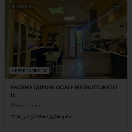
IN VENDITA
APPARTAMENTO
ENORME QUADRILOCALE RISTRUTTURATO
!!!
Bussolengo
130m
2
4
1
Singolo