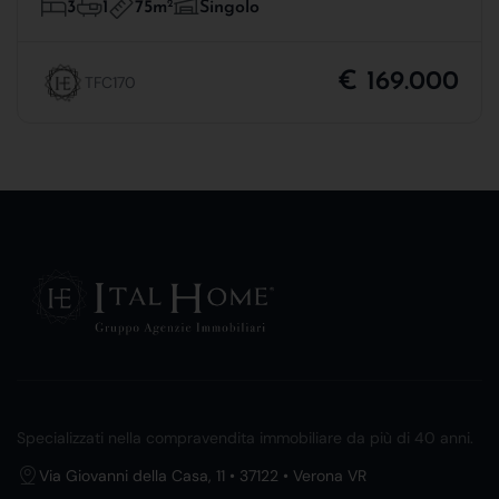
75m
2
3
1
Singolo
€ 169.000
TFC170
Specializzati nella compravendita immobiliare da più di 40 anni.
Via Giovanni della Casa, 11 • 37122 • Verona VR