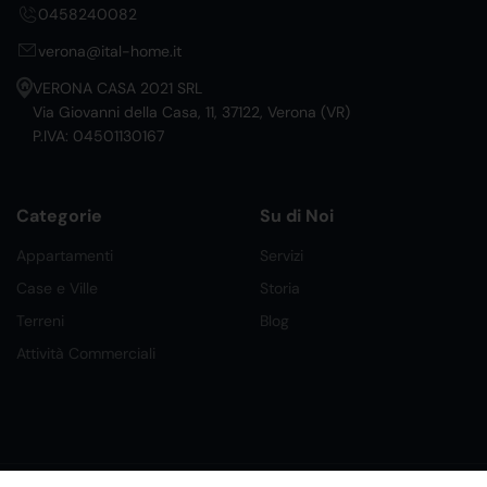
0458240082
verona@ital-home.it
VERONA CASA 2021 SRL
Via Giovanni della Casa, 11, 37122, Verona (VR)
P.IVA: 04501130167
Categorie
Su di Noi
Appartamenti
Servizi
Case e Ville
Storia
Terreni
Blog
Attività Commerciali