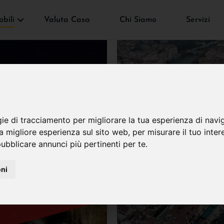
bili
Valuta Casa
Chi Siamo
Servizi
gie di tracciamento per migliorare la tua esperienza di navi
VENDUTO
na migliore esperienza sul sito web
,
per misurare il tuo inter
ubblicare annunci più pertinenti per te
.
oni