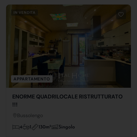
IN VENDITA
APPARTAMENTO
ENORME QUADRILOCALE RISTRUTTURATO
!!!
Bussolengo
130m
2
4
1
Singolo