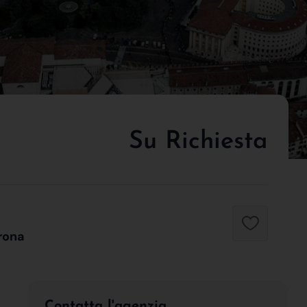
Su Richiesta
rona
Contatta l'agenzia