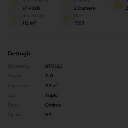
Riferimento:
Camere:
B
BTV320
2 Camere
2
Superficie:
Del:
2
112 m
1963
Dettagli
ID Interno:
BTV320
Prezzo:
€ 0
2
Superficie:
112 m
Box:
Triplo
Stato:
Ottimo
Classe:
ND