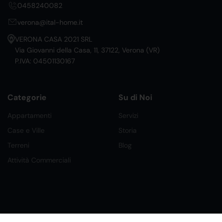
0458240082
verona@ital-home.it
VERONA CASA 2021 SRL
Via Giovanni della Casa, 11, 37122, Verona (VR)
P.IVA: 04501130167
Categorie
Su di Noi
Appartamenti
Servizi
Case e Ville
Storia
Terreni
Blog
Attività Commerciali
©2026 Ital Home Network Srl. Tutti i Diritti Riservati.