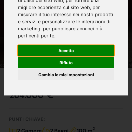
di base del sito web
,
per fornire una
migliore esperienza sul sito web
,
per
misurare il tuo interesse nei nostri prodotti
e servizi e personalizzare le interazioni di
marketing
,
per pubblicare annunci più
pertinenti per te
.
Accetto
Rifiuto
IN VENDITA
Cambia le mie impostazioni
Attico In Borgo Milano!!
264.000 €
PUNTI CHIAVE:
2
2 Camere
2 Bagni
100 m