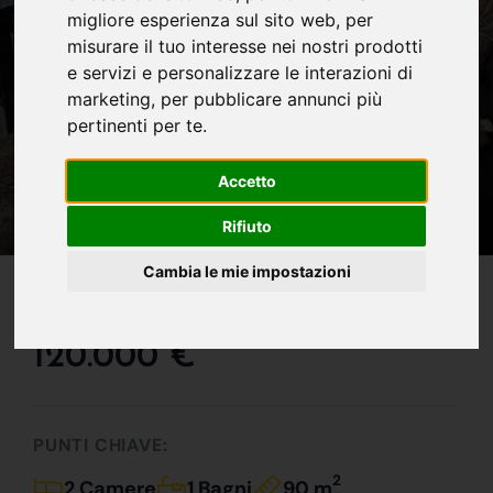
migliore esperienza sul sito web
,
per
misurare il tuo interesse nei nostri prodotti
e servizi e personalizzare le interazioni di
marketing
,
per pubblicare annunci più
pertinenti per te
.
Accetto
Rifiuto
IN VENDITA
Cambia le mie impostazioni
Il Trilocale Perfetto!!
120.000 €
PUNTI CHIAVE:
2
2 Camere
1 Bagni
90 m