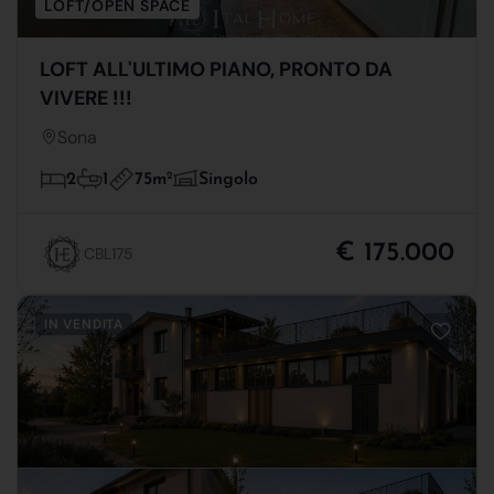
LOFT/OPEN SPACE
LOFT ALL'ULTIMO PIANO, PRONTO DA
VIVERE !!!
Sona
75m
2
2
1
Singolo
€ 175.000
CBL175
IN VENDITA