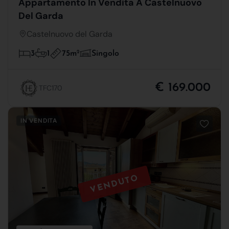
Appartamento In Vendita A Castelnuovo
Del Garda
Castelnuovo del Garda
75m
2
3
1
Singolo
€ 169.000
TFC170
IN VENDITA
VENDUTO