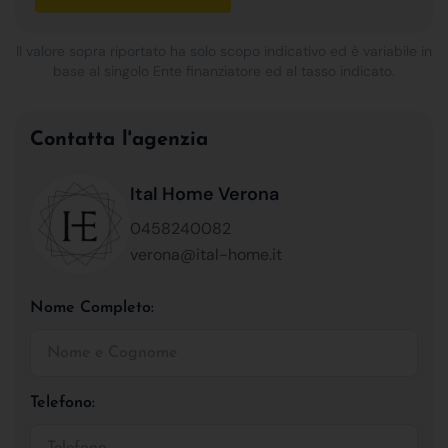
Il valore sopra riportato ha solo scopo indicativo ed è variabile in
base al singolo Ente finanziatore ed al tasso indicato.
Contatta l'agenzia
Ital Home Verona
0458240082
verona@ital-home.it
Nome Completo:
Telefono: