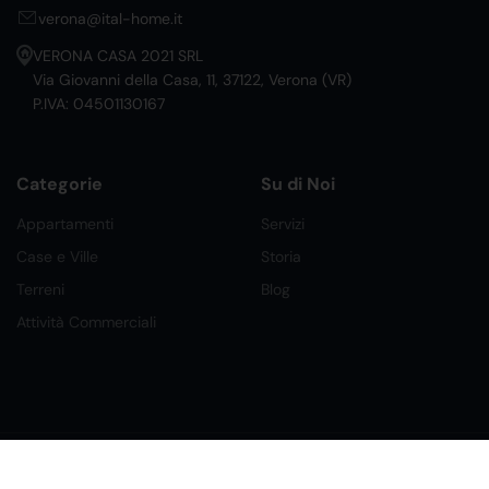
verona@ital-home.it
VERONA CASA 2021 SRL
Via Giovanni della Casa, 11, 37122, Verona (VR)
P.IVA: 04501130167
Categorie
Su di Noi
Appartamenti
Servizi
Case e Ville
Storia
Terreni
Blog
Attività Commerciali
©2026 Ital Home Network Srl. Tutti i Diritti Riservati.
Creato da Future Labs
Condizioni, Privacy e Cookies