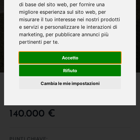
di base del sito web
,
per fornire una
migliore esperienza sul sito web
,
per
misurare il tuo interesse nei nostri prodotti
e servizi e personalizzare le interazioni di
marketing
,
per pubblicare annunci più
pertinenti per te
.
Accetto
Rifiuto
IN VENDITA
Cambia le mie impostazioni
Stupendo Terra-Cielo
Immerso Nel Verde!!
140.000 €
PUNTI CHIAVE: