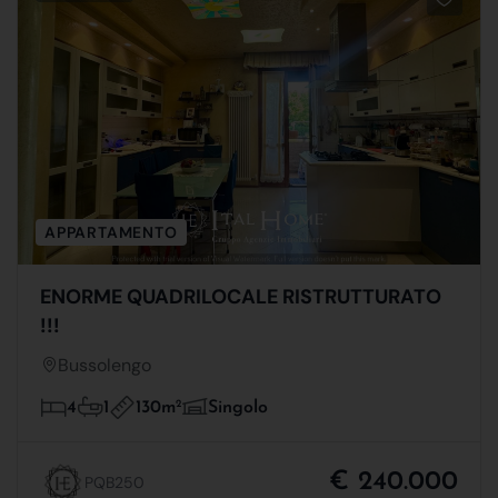
APPARTAMENTO
ENORME QUADRILOCALE RISTRUTTURATO
!!!
Bussolengo
130m
2
4
1
Singolo
€ 240.000
PQB250