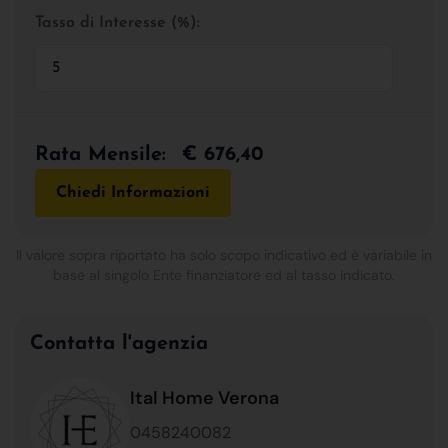
Tasso di Interesse (%):
Rata Mensile:
€ 676,40
Chiedi Informazioni
Il valore sopra riportato ha solo scopo indicativo ed è variabile in
base al singolo Ente finanziatore ed al tasso indicato.
Contatta l'agenzia
Ital Home Verona
0458240082