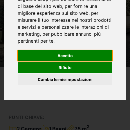
di base del sito web
,
per fornire una
migliore esperienza sul sito web
,
per
misurare il tuo interesse nei nostri prodotti
e servizi e personalizzare le interazioni di
marketing
,
per pubblicare annunci più
pertinenti per te
.
Accetto
Rifiuto
IN VENDITA
Cambia le mie impostazioni
Appartamento In Villa!!!
150.000 €
PUNTI CHIAVE:
2
2 Camere
1 Bagni
75 m