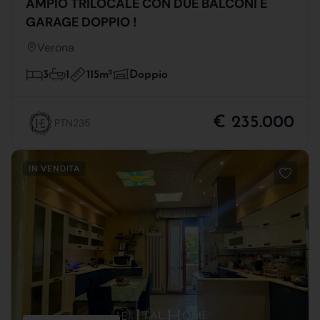
AMPIO TRILOCALE CON DUE BALCONI E
GARAGE DOPPIO !
Verona
115m
2
3
1
Doppio
€ 235.000
PTN235
IN VENDITA