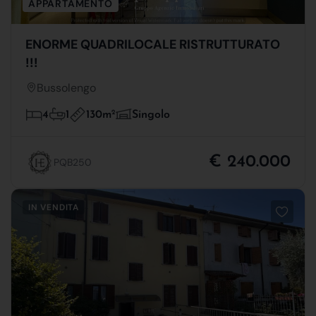
APPARTAMENTO
ENORME QUADRILOCALE RISTRUTTURATO
!!!
Bussolengo
130m
2
4
1
Singolo
€ 240.000
PQB250
IN VENDITA