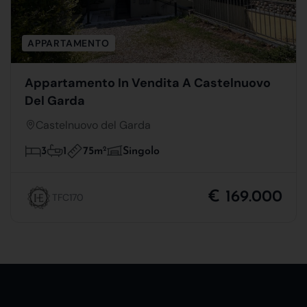
APPARTAMENTO
Appartamento In Vendita A Castelnuovo
Del Garda
Castelnuovo del Garda
75m
2
3
1
Singolo
€ 169.000
TFC170