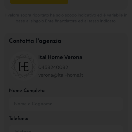
Il valore sopra riportato ha solo scopo indicativo ed è variabile in
base al singolo Ente finanziatore ed al tasso indicato.
Contatta l'agenzia
Ital Home Verona
0458240082
verona@ital-home.it
Nome Completo:
Telefono: