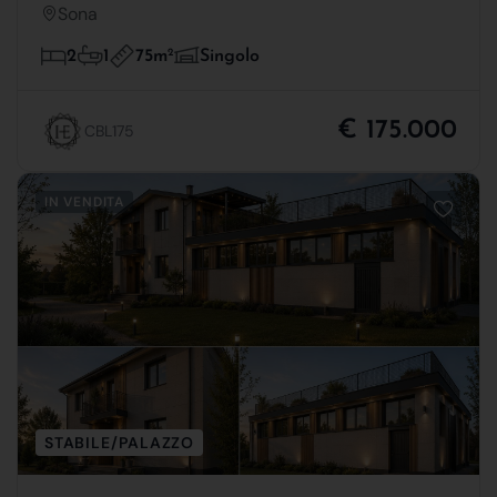
Sona
75m
2
2
1
Singolo
€ 175.000
CBL175
IN VENDITA
STABILE/PALAZZO