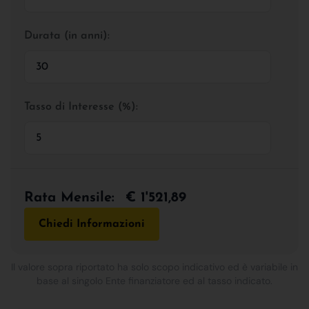
Durata (in anni):
Tasso di Interesse (%):
Rata Mensile:
€ 1'521,89
Chiedi Informazioni
Il valore sopra riportato ha solo scopo indicativo ed è variabile in
base al singolo Ente finanziatore ed al tasso indicato.