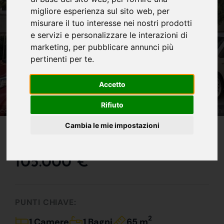
migliore esperienza sul sito web
,
per
misurare il tuo interesse nei nostri prodotti
e servizi e personalizzare le interazioni di
marketing
,
per pubblicare annunci più
pertinenti per te
.
Accetto
Rifiuto
IN VENDITA
Cambia le mie impostazioni
Aaa...investitori Cercasi!!!!!
105.000 €
PUNTI CHIAVE:
2
1 Camere
1 Bagni
65 m