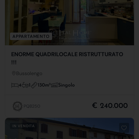
APPARTAMENTO
ENORME QUADRILOCALE RISTRUTTURATO
!!!
Bussolengo
130m
2
4
1
Singolo
€ 240.000
PQB250
IN VENDITA