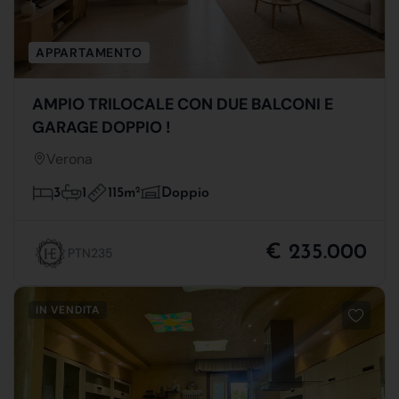
APPARTAMENTO
AMPIO TRILOCALE CON DUE BALCONI E
GARAGE DOPPIO !
Verona
115m
2
3
1
Doppio
€ 235.000
PTN235
IN VENDITA