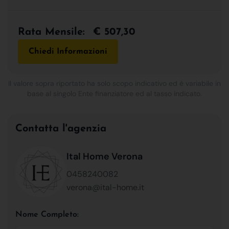
Rata Mensile:
€ 507,30
Chiedi Informazioni
Il valore sopra riportato ha solo scopo indicativo ed è variabile in
base al singolo Ente finanziatore ed al tasso indicato.
Contatta l'agenzia
Ital Home Verona
0458240082
verona@ital-home.it
Nome Completo: