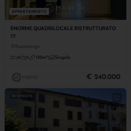
APPARTAMENTO
ENORME QUADRILOCALE RISTRUTTURATO
!!!
Bussolengo
130m
2
4
1
Singolo
€ 240.000
PQB250
IN VENDITA