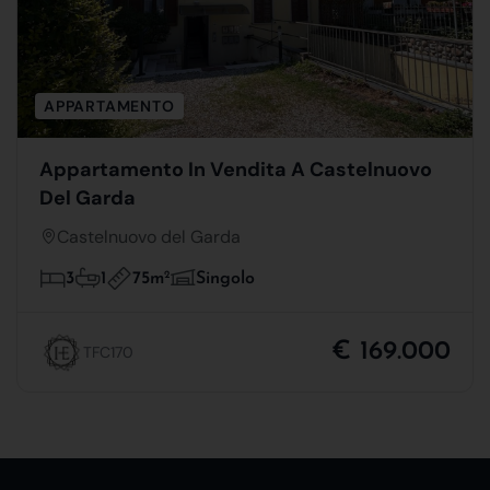
APPARTAMENTO
Appartamento In Vendita A Castelnuovo
Del Garda
Castelnuovo del Garda
75m
2
3
1
Singolo
€ 169.000
TFC170