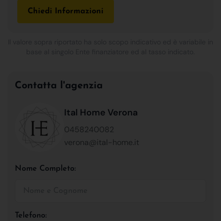
Chiedi Informazioni
Il valore sopra riportato ha solo scopo indicativo ed è variabile in
base al singolo Ente finanziatore ed al tasso indicato.
Contatta l'agenzia
Ital Home Verona
0458240082
verona@ital-home.it
Nome Completo:
Telefono: